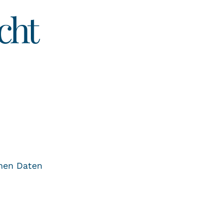
cht
nen Daten